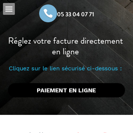
05 33 04 07 71
Accueil
Compétences
Réglez votre facture directement 
Honoraires
Le cabinet
en ligne 
Les domaines d'activités
Réseaux sociaux
Honoraires forfaitaires
Cliquez sur le lien sécurisé ci-dessous : 
Abonnements
Paiement en ligne
PAIEMENT EN LIGNE
Rechercher
RDV